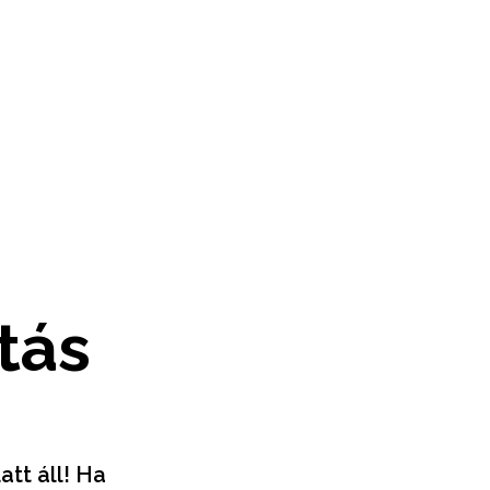
tás
att áll! Ha