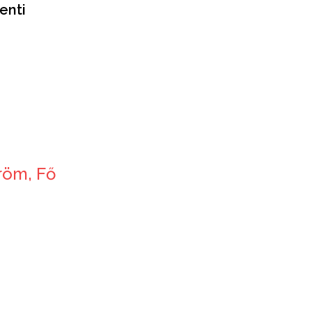
enti
röm, Fő