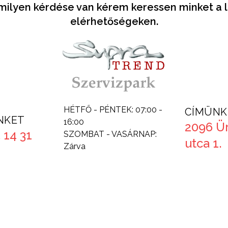
milyen kérdése van kérem keressen minket a l
elérhetőségeken.
HÉTFŐ - PÉNTEK: 07:00 -
CÍMÜNK
NKET
16:00
2096 Ü
 14 31
SZOMBAT - VASÁRNAP:
utca 1.
Zárva